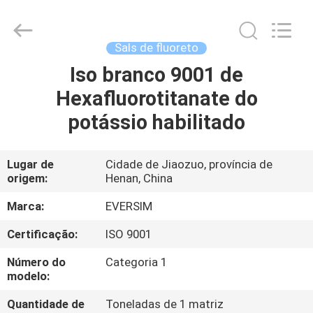
Jiaozuo
Eversim
Imp.&Exp.Co.,Ltd.
All
Rights
Sals de fluoreto
Reserved.
Iso branco 9001 de
PARA
Hexafluorotitanate do
CASA
potássio habilitado
PRODUTOS
Lugar de
Cidade de Jiaozuo, província de
origem:
Henan, China
VÍDEOS
Marca:
EVERSIM
SOBRE
Certificação:
ISO 9001
NÓS
Número do
Categoria 1
modelo:
VISITA
Quantidade de
Toneladas de 1 matriz