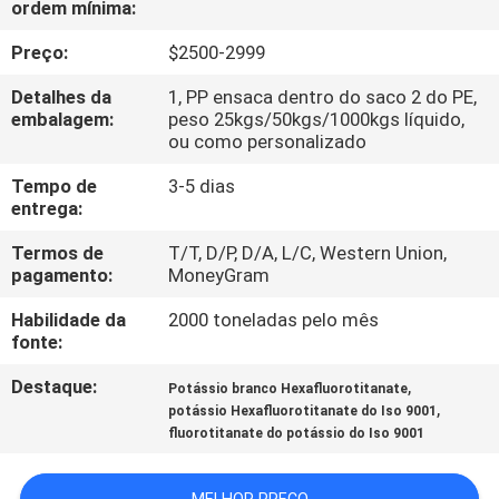
ordem mínima:
À
FÁBRICA
Preço:
$2500-2999
Detalhes da
1, PP ensaca dentro do saco 2 do PE,
CONTROLE
embalagem:
peso 25kgs/50kgs/1000kgs líquido,
ou como personalizado
DE
Tempo de
3-5 dias
QUALIDADE
entrega:
Termos de
T/T, D/P, D/A, L/C, Western Union,
CONTACTE-
pagamento:
MoneyGram
NOS
Habilidade da
2000 toneladas pelo mês
fonte:
NOTÍCIAS
Destaque:
,
Potássio branco Hexafluorotitanate
,
potássio Hexafluorotitanate do Iso 9001
fluorotitanate do potássio do Iso 9001
CASOS