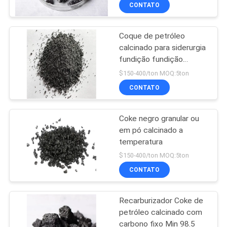
para instalações
À
CONTATO
siderúrgicas
FÁBRICA
Coque de petróleo
268
calcinado para siderurgia
CONTROLE
fundição fundição
Fluoreto de alumínio
DE
composição química
$150-400/ton MOQ:5ton
QUALIDADE
CONTATO
Coke negro granular ou
CONTACTE-
em pó calcinado a
NOS
temperatura
66
$150-400/ton MOQ:5ton
NOTÍCIAS
CONTATO
Sals de fluoreto
Recarburizador Coke de
CASOS
petróleo calcinado com
carbono fixo Min 98.5