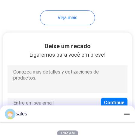
10
Veja mais
Pó do fluoreto do
cálcio
Deixe um recado
Ligaremos para você em breve!
10
Fluoreto de
hidrogênio do
amônio
sales
1:02 AM