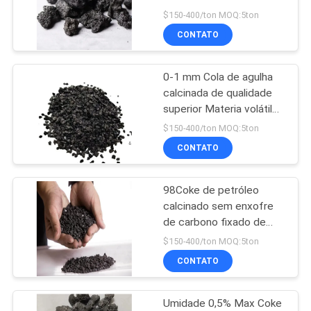
SOLICITE UM
$150-400/ton MOQ:5ton
ORÇAMENTO
CONTATO
12
Casco calcinado do
0-1 mm Cola de agulha
MAPA
calcinada de qualidade
petróleo
DO
superior Materia volátil
0,7% Max.
SITE
$150-400/ton MOQ:5ton
CONTATO
POLÍTICA
98Coke de petróleo
DE
10
calcinado sem enxofre
PRIVACIDADE
Bloco de Anodo de
de carbono fixado de
0,5% para os requisitos
$150-400/ton MOQ:5ton
Carbono
dos clientes
CONTATO
Umidade 0,5% Max Coke