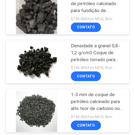
de petróleo calcinado
para fundição de
10
fundição siderúrgica
$150-400/ton MOQ:5ton
Sulfuer 0.7
Bloco de carbono
CONTATO
de cátodo
Densidade a granel 0,8-
1,2 g/cm3 Coque de
petróleo torrado para
produção de elétrodos
$150-400/ton MOQ:5ton
de grafite
CONTATO
25
Fluoreto de Sódio
1-3 mm de coque de
petróleo calcinado para
em pó
alto teor de carbono no
elétrodo de carbono
$150-400/ton MOQ:5ton
CONTATO