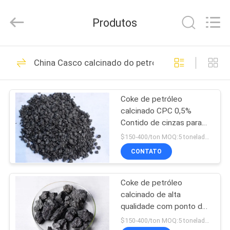
Jiaozuo
Eversim
Imp.&Exp.Co.,Ltd.
Produtos
All
Rights
Reserved.
PARA
509
China Casco calcinado do petróleo
CASA
Sódio criolita
Coke de petróleo
PRODUTOS
calcinado CPC 0,5%
Contido de cinzas para
VÍDEOS
fundição de alumínio
$150-400/ton MOQ:5 toneladas
CONTATO
344
SOBRE
Coke de petróleo
NÓS
Potássio criolita
calcinado de alta
qualidade com ponto de
VISITA
ignição elevado CPC
$150-400/ton MOQ:5 toneladas